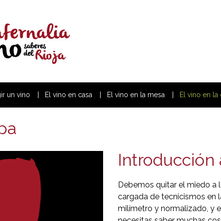
r un vino
El vino en casa
El vino en la mesa
El vino en la
opa
Introducción 
Debemos quitar el miedo a la
cargada de tecnicismos en l
milímetro y normalizado, y 
necesitas saber muchas cos