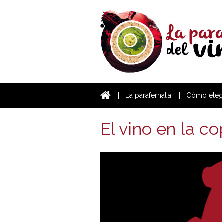
La parafernalia
Cómo elegi
El vino en la c